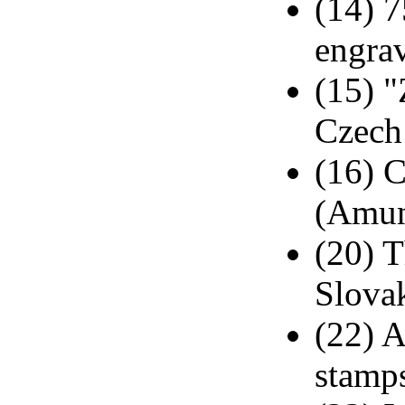
(14) 7
engra
(15) 
Czech 
(16) C
(Amun
(20) T
Slova
(22) A
stamp