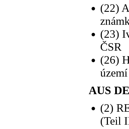
(22) A
znám
(23) 
ČSR
(26) 
území
AUS D
(2) R
(Teil I