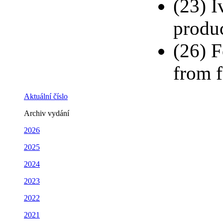
(23) I
produ
(26) F
from f
Aktuální číslo
Archiv vydání
2026
2025
2024
2023
2022
2021