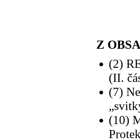
Z OBS
(2) R
(II. čá
(7) N
„svitk
(10) 
Protek