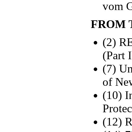
vom G
FROM 
(2) R
(Part I
(7) U
of Ne
(10) I
Protec
(12) R