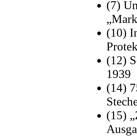
(7) U
„Mark
(10) I
Protek
(12) 
1939
(14) 7
Stech
(15) 
Ausga