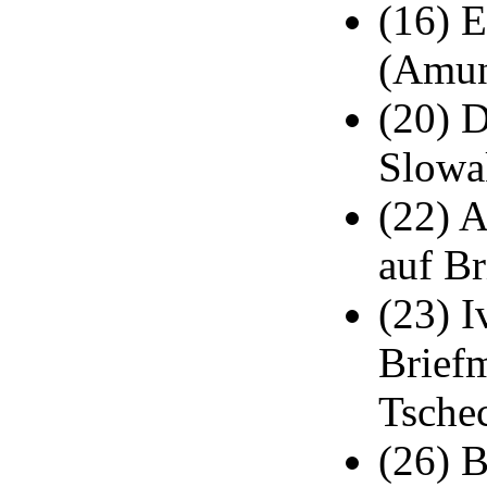
(16) 
(Amund
(20) 
Slowa
(22) A
auf B
(23) I
Brief
Tsche
(26) 