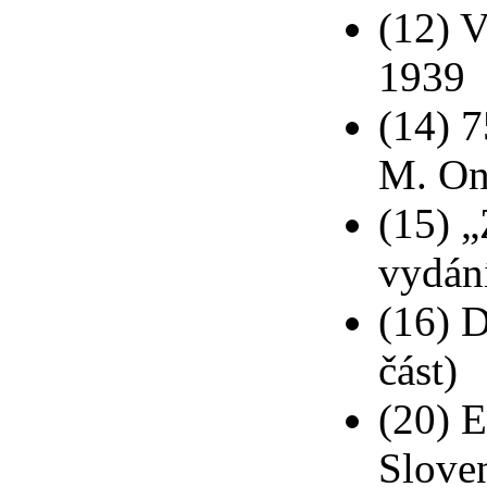
(12) 
1939
(14) 
M. On
(15) 
vydán
(16) D
část)
(20) 
Slove