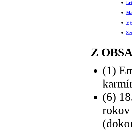
Le
Mau
Vý
Sé
Z OBS
(1) E
karmí
(6) 1
rokov
(doko