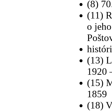
(8) 70
(11) 
o jeh
Pošto
histór
(13) 
1920 
(15) 
1859
(18) V