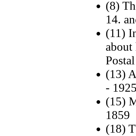
(8) Th
14. an
(11) I
about
Postal
(13) A
- 1925
(15) M
1859
(18) 