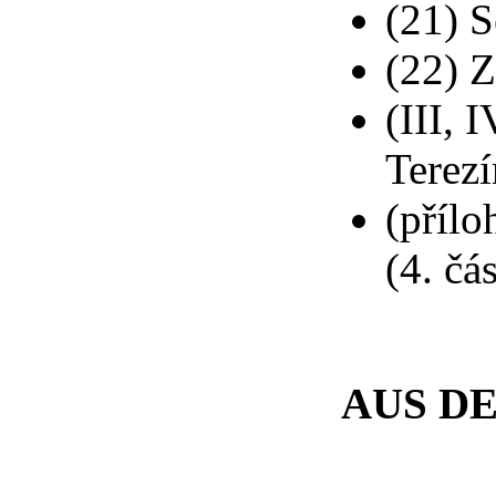
(21) 
(22) 
(III, 
Terezí
(přílo
(4. čás
AUS D