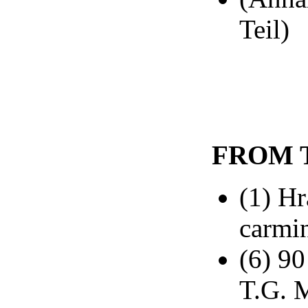
Teil)
FROM 
(1) Hr
carmin
(6) 90
T.G. 