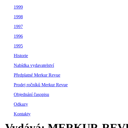
1999
1998
1997
1996
1995
Historie
Nabídka vydavatelství
Předplatné Merkur Revue
Prodej ročníků Merkur Revue
Objednání časopisu
Odkazy
Kontakty
Vydává: MERKUR-REVUE s