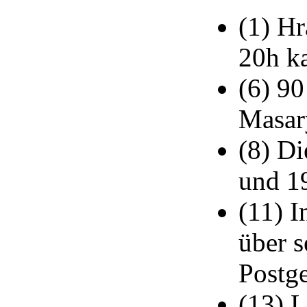
(1) H
20h k
(6) 9
Masar
(8) Di
und 1
(11) I
über 
Postge
(13) L