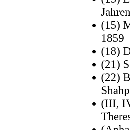
Jahren
(15) 
1859
(18) D
(21) S
(22) B
Shahp
(III, 
Theres
(Anha