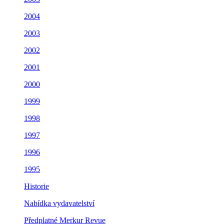
2004
2003
2002
2001
2000
1999
1998
1997
1996
1995
Historie
Nabídka vydavatelství
Předplatné Merkur Revue